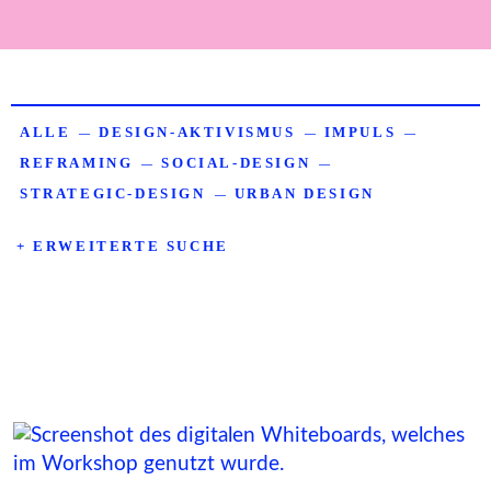
ALLE
DESIGN-AKTIVISMUS
IMPULS
—
—
—
REFRAMING
SOCIAL-DESIGN
—
—
STRATEGIC-DESIGN
URBAN DESIGN
—
+ ERWEITERTE SUCHE
Neurodiv. Perspektiven in Gestaltung
Partizipation in Forschung
Klimaanpassung in Gröpelingen